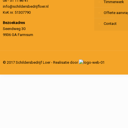
06 - 51 11 86 41
Timmerwerk
info@schildersbedrijfloer.nl
KvK nr. 51307790
Offerte aanvr
Bezoekadres
Contact
Seendweg 30
9936 GA Farmsum
© 2017 Schildersbedrijf Loer - Realisatie door