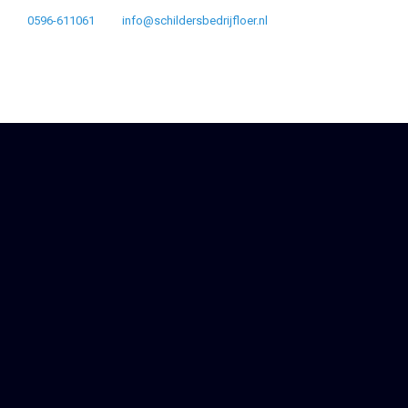
0596-611061
info@schildersbedrijfloer.nl