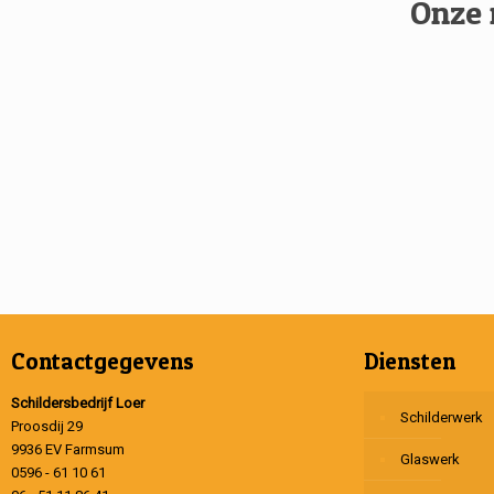
Onze 
Contactgegevens
Diensten
Schildersbedrijf Loer
Schilderwerk
Proosdij 29
9936 EV Farmsum
Glaswerk
0596 - 61 10 61