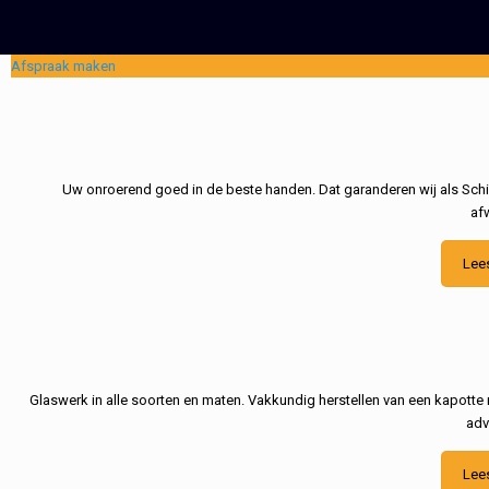
Afspraak maken
Uw onroerend goed in de beste handen. Dat garanderen wij als Schil
af
Lee
Glaswerk in alle soorten en maten. Vakkundig herstellen van een kapotte 
adv
Lee