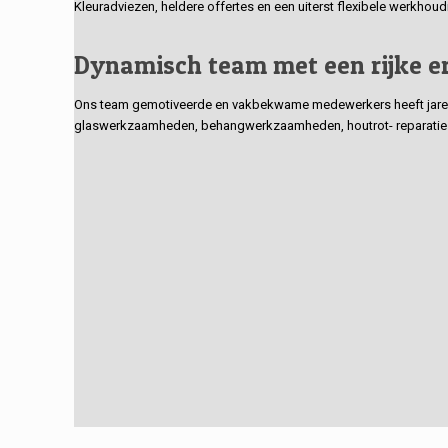
Kleuradviezen, heldere offertes en een uiterst flexibele werkhou
Dynamisch team met een rijke e
Ons team gemotiveerde en vakbekwame medewerkers heeft jarenlan
glaswerkzaamheden, behangwerkzaamheden, houtrot- reparaties