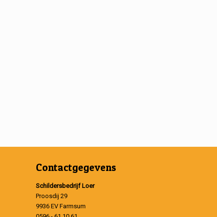
Contactgegevens
Schildersbedrijf Loer
Proosdij 29
9936 EV Farmsum
0596 - 61 10 61