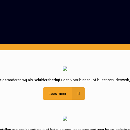
garanderen wij als Schildersbedrijf Loer. Voor binnen- of buitenschilderwerk
Lees meer
stellen van een kapotte ruit of het plaatsen van ramen met zeer hoge isolatiew