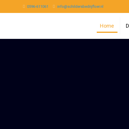
0596-611061
info@schildersbedrijfloer.nl
Home
D