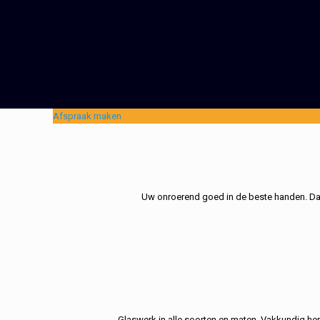
Afspraak maken
Uw onroerend goed in de beste handen. Dat 
Glaswerk in alle soorten en maten. Vakkundig her