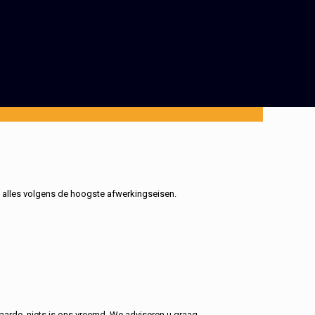
, alles volgens de hoogste afwerkingseisen.
aarde, niets is ons vreemd. We adviseren u graag.