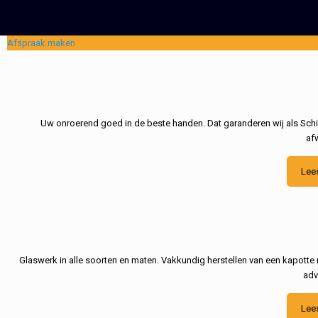
Afspraak maken
Uw onroerend goed in de beste handen. Dat garanderen wij als Schil
af
Lee
Glaswerk in alle soorten en maten. Vakkundig herstellen van een kapotte 
adv
Lee