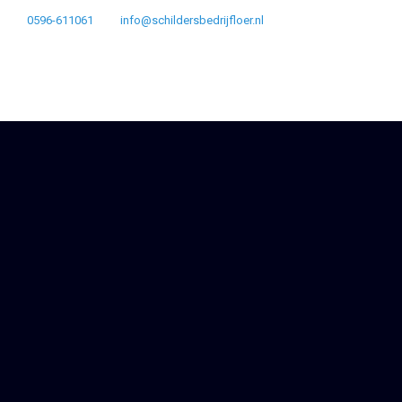
0596-611061
info@schildersbedrijfloer.nl