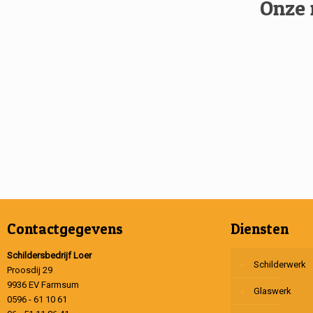
Onze 
Contactgegevens
Diensten
Schildersbedrijf Loer
Schilderwerk
Proosdij 29
9936 EV Farmsum
Glaswerk
0596 - 61 10 61