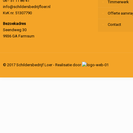
06 - 51 11 86 41
Timmerwerk
info@schildersbedrijfloer.nl
KvK nr. 51307790
Offerte aanvr
Bezoekadres
Contact
Seendweg 30
9936 GA Farmsum
© 2017 Schildersbedrijf Loer - Realisatie door