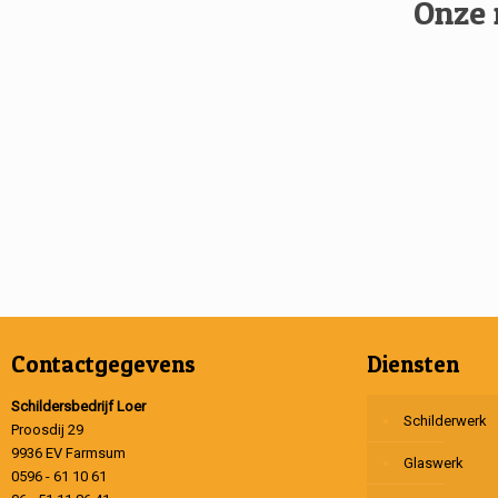
Onze 
Contactgegevens
Diensten
Schildersbedrijf Loer
Schilderwerk
Proosdij 29
9936 EV Farmsum
Glaswerk
0596 - 61 10 61