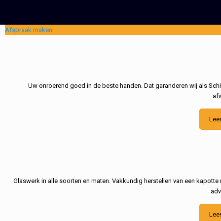
Afspraak maken
Uw onroerend goed in de beste handen. Dat garanderen wij als Schil
af
Lee
Glaswerk in alle soorten en maten. Vakkundig herstellen van een kapotte 
adv
Lee