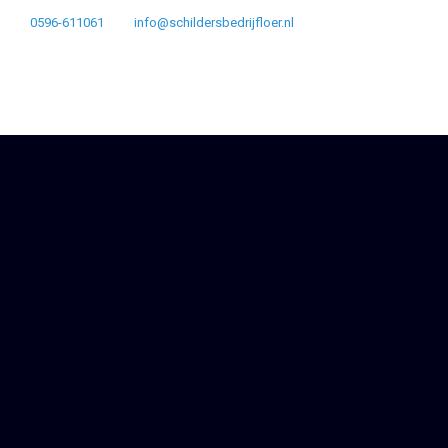
0596-611061
info@schildersbedrijfloer.nl