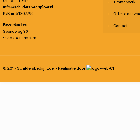
06 - 51 11 86 41
Timmerwerk
info@schildersbedrijfloer.nl
KvK nr. 51307790
Offerte aanvr
Bezoekadres
Contact
Seendweg 30
9936 GA Farmsum
© 2017 Schildersbedrijf Loer - Realisatie door