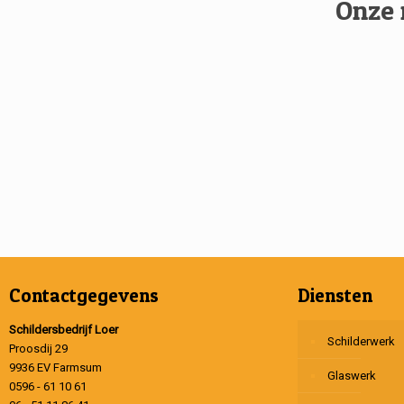
Onze 
Contactgegevens
Diensten
Schildersbedrijf Loer
Schilderwerk
Proosdij 29
9936 EV Farmsum
Glaswerk
0596 - 61 10 61