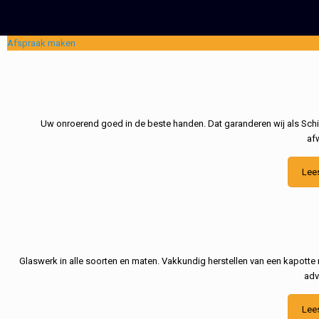
Afspraak maken
Uw onroerend goed in de beste handen. Dat garanderen wij als Schil
af
Lee
Glaswerk in alle soorten en maten. Vakkundig herstellen van een kapotte 
adv
Lee