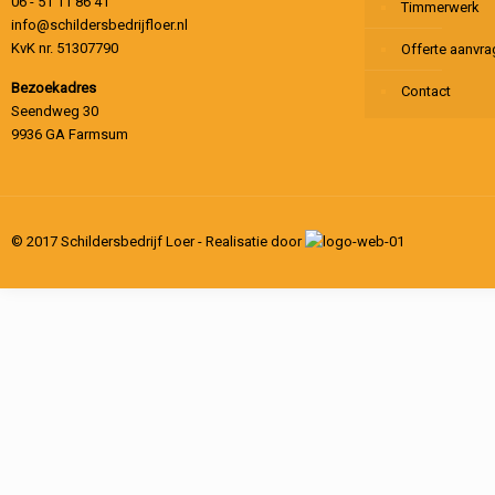
06 - 51 11 86 41
Timmerwerk
info@schildersbedrijfloer.nl
KvK nr. 51307790
Offerte aanvr
Bezoekadres
Contact
Seendweg 30
9936 GA Farmsum
© 2017 Schildersbedrijf Loer - Realisatie door