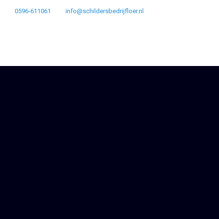
0596-611061
info@schildersbedrijfloer.nl