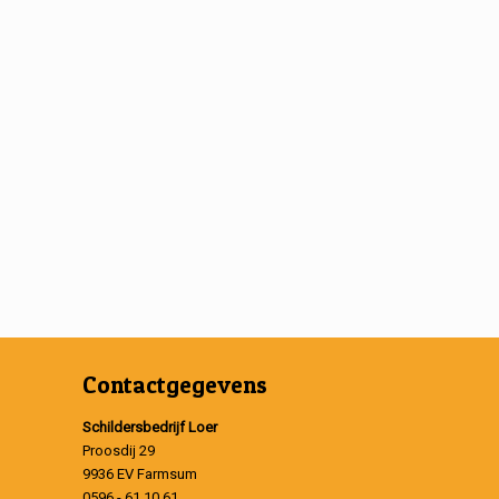
Contactgegevens
Schildersbedrijf Loer
Proosdij 29
9936 EV Farmsum
0596 - 61 10 61