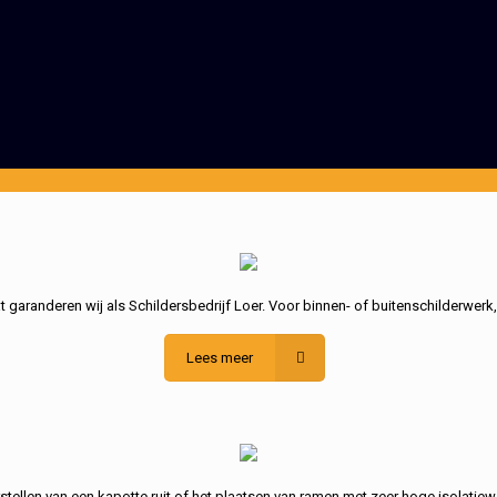
garanderen wij als Schildersbedrijf Loer. Voor binnen- of buitenschilderwerk
Lees meer
stellen van een kapotte ruit of het plaatsen van ramen met zeer hoge isolatiew