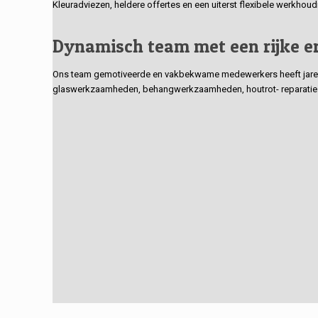
Kleuradviezen, heldere offertes en een uiterst flexibele werkhou
Dynamisch team met een rijke e
Ons team gemotiveerde en vakbekwame medewerkers heeft jarenlan
glaswerkzaamheden, behangwerkzaamheden, houtrot- reparaties