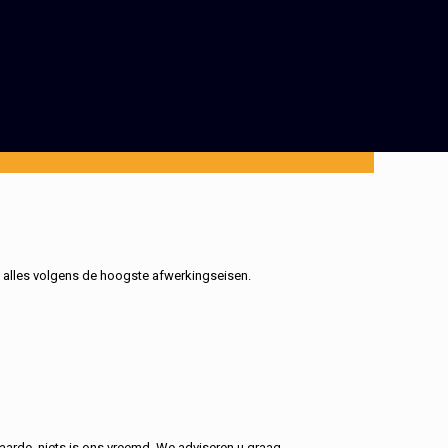
, alles volgens de hoogste afwerkingseisen.
aarde, niets is ons vreemd. We adviseren u graag.