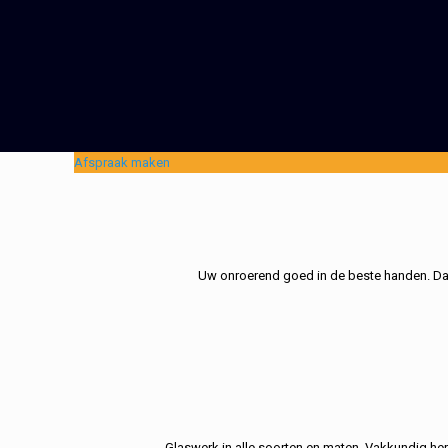
Afspraak maken
Uw onroerend goed in de beste handen. Dat 
Glaswerk in alle soorten en maten. Vakkundig her