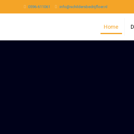
0596-611061
info@schildersbedrijfloer.nl
Home
D