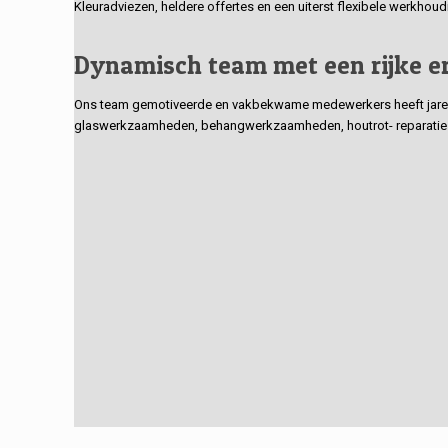
Kleuradviezen, heldere offertes en een uiterst flexibele werkhou
Dynamisch team met een rijke e
Ons team gemotiveerde en vakbekwame medewerkers heeft jarenlan
glaswerkzaamheden, behangwerkzaamheden, houtrot- reparaties