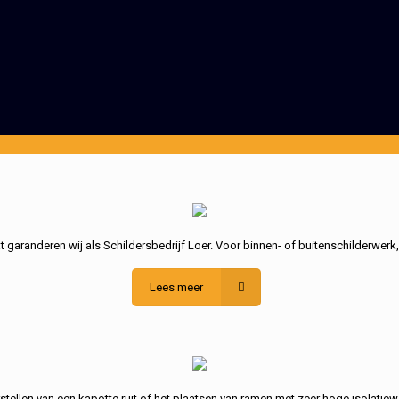
garanderen wij als Schildersbedrijf Loer. Voor binnen- of buitenschilderwerk
Lees meer
stellen van een kapotte ruit of het plaatsen van ramen met zeer hoge isolatiew