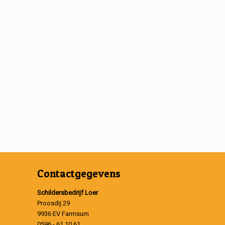
Contactgegevens
Schildersbedrijf Loer
Proosdij 29
9936 EV Farmsum
0596 - 61 10 61