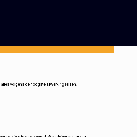
, alles volgens de hoogste afwerkingseisen.
aarde, niets is ons vreemd. We adviseren u graag.