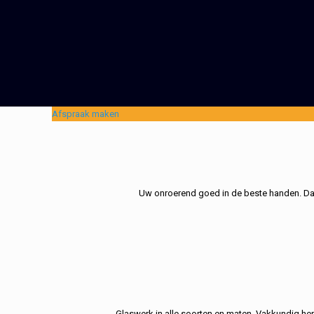
Afspraak maken
Uw onroerend goed in de beste handen. Dat 
Glaswerk in alle soorten en maten. Vakkundig her