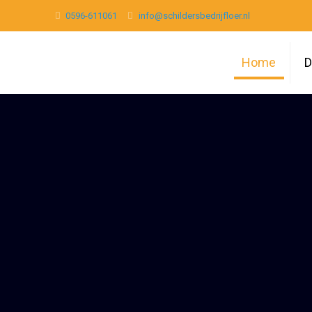
0596-611061
info@schildersbedrijfloer.nl
Home
D