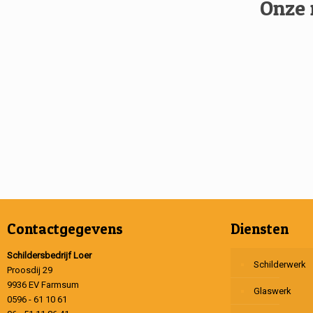
Onze 
Contactgegevens
Diensten
Schildersbedrijf Loer
Schilderwerk
Proosdij 29
9936 EV Farmsum
Glaswerk
0596 - 61 10 61