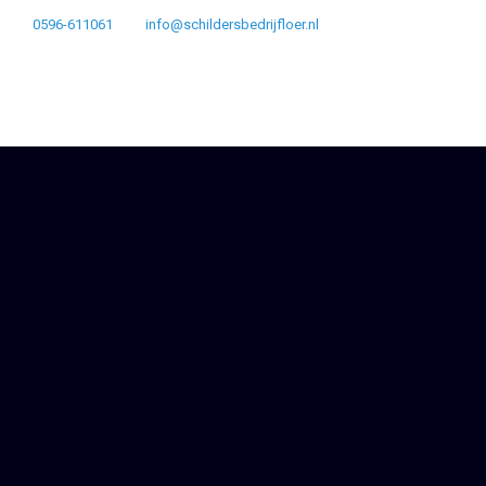
0596-611061
info@schildersbedrijfloer.nl