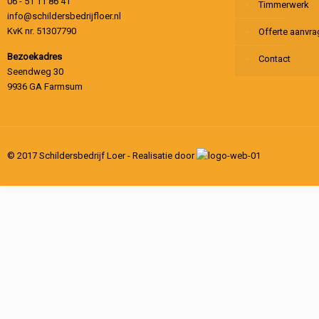
06 - 51 11 86 41
Timmerwerk
info@schildersbedrijfloer.nl
KvK nr. 51307790
Offerte aanvr
Bezoekadres
Contact
Seendweg 30
9936 GA Farmsum
© 2017 Schildersbedrijf Loer - Realisatie door