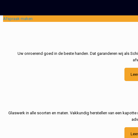
Afspraak maken
Uw onroerend goed in de beste handen. Dat garanderen wij als Schil
af
Lee
Glaswerk in alle soorten en maten. Vakkundig herstellen van een kapotte 
adv
Lee