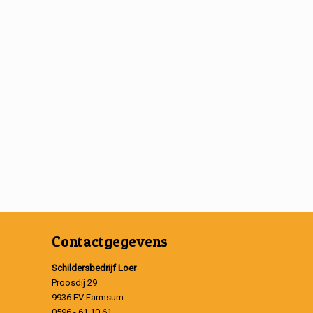
Contactgegevens
Schildersbedrijf Loer
Proosdij 29
9936 EV Farmsum
0596 - 61 10 61