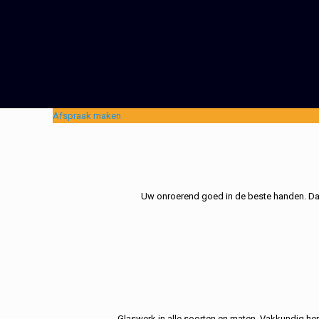
Afspraak maken
Uw onroerend goed in de beste handen. Dat 
Glaswerk in alle soorten en maten. Vakkundig her