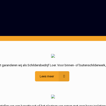
garanderen wij als Schildersbedrijf Loer. Voor binnen- of buitenschilderwerk
Lees meer
stellen van een kapotte ruit of het plaatsen van ramen met zeer hoge isolatiew