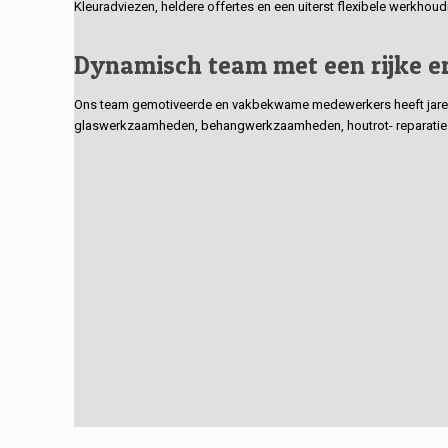
Kleuradviezen, heldere offertes en een uiterst flexibele werkhou
Dynamisch team met een rijke e
Ons team gemotiveerde en vakbekwame medewerkers heeft jarenlan
glaswerkzaamheden, behangwerkzaamheden, houtrot- reparaties