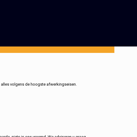
, alles volgens de hoogste afwerkingseisen.
aarde, niets is ons vreemd. We adviseren u graag.