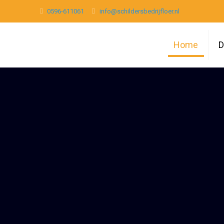
0596-611061
info@schildersbedrijfloer.nl
Home
D