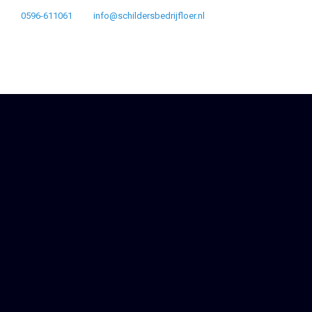
0596-611061
info@schildersbedrijfloer.nl