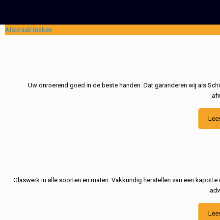
Afspraak maken
Uw onroerend goed in de beste handen. Dat garanderen wij als Schil
af
Lee
Glaswerk in alle soorten en maten. Vakkundig herstellen van een kapotte 
adv
Lee