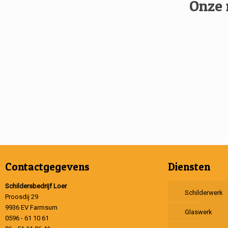
Onze 
Contactgegevens
Diensten
Schildersbedrijf Loer
Schilderwerk
Proosdij 29
9936 EV Farmsum
Glaswerk
0596 - 61 10 61