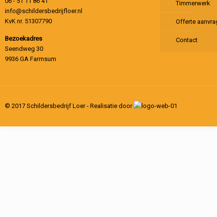
06 - 51 11 86 41
Timmerwerk
info@schildersbedrijfloer.nl
KvK nr. 51307790
Offerte aanvr
Bezoekadres
Contact
Seendweg 30
9936 GA Farmsum
© 2017 Schildersbedrijf Loer - Realisatie door