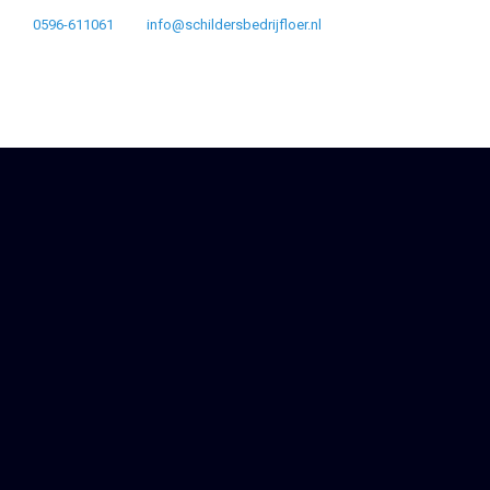
0596-611061
info@schildersbedrijfloer.nl