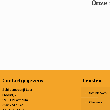
Onze 
Contactgegevens
Diensten
Schildersbedrijf Loer
Schilderwerk
Proosdij 29
9936 EV Farmsum
Glaswerk
0596 - 61 10 61