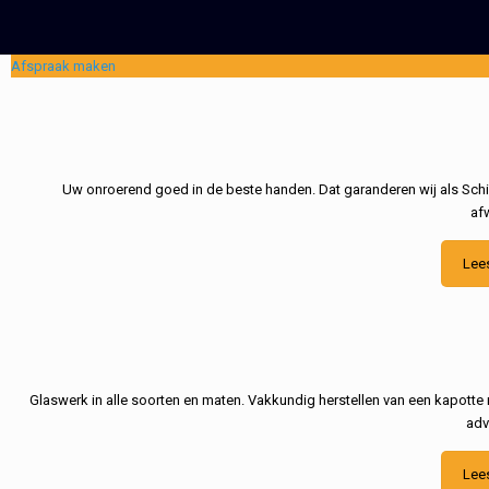
Afspraak maken
Uw onroerend goed in de beste handen. Dat garanderen wij als Schil
af
Lee
Glaswerk in alle soorten en maten. Vakkundig herstellen van een kapotte 
adv
Lee