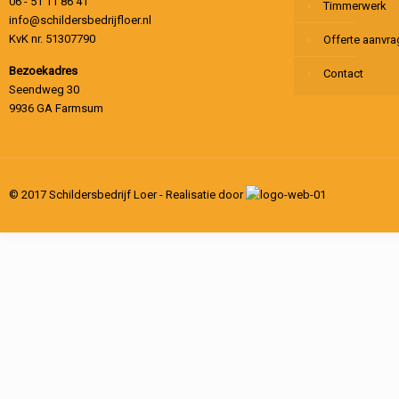
06 - 51 11 86 41
Timmerwerk
info@schildersbedrijfloer.nl
KvK nr. 51307790
Offerte aanvr
Bezoekadres
Contact
Seendweg 30
9936 GA Farmsum
© 2017 Schildersbedrijf Loer - Realisatie door