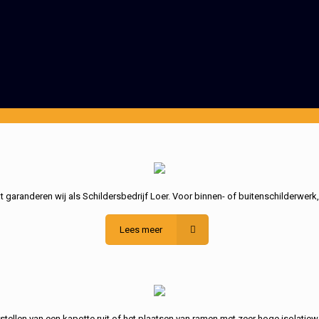
garanderen wij als Schildersbedrijf Loer. Voor binnen- of buitenschilderwerk
Lees meer
stellen van een kapotte ruit of het plaatsen van ramen met zeer hoge isolatiew