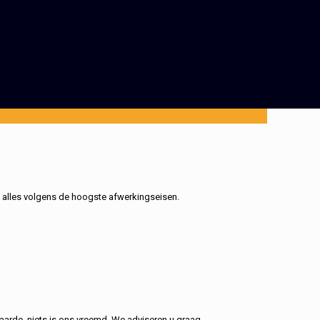
, alles volgens de hoogste afwerkingseisen.
aarde, niets is ons vreemd. We adviseren u graag.