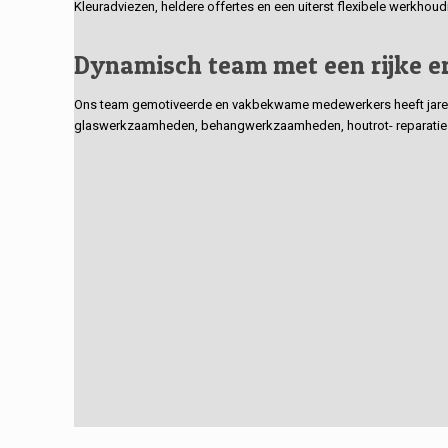
Kleuradviezen, heldere offertes en een uiterst flexibele werkhou
Dynamisch team met een rijke e
Ons team gemotiveerde en vakbekwame medewerkers heeft jarenlan
glaswerkzaamheden, behangwerkzaamheden, houtrot- reparaties