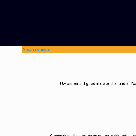
Afspraak maken
Uw onroerend goed in de beste handen. Dat 
Glaswerk in alle soorten en maten. Vakkundig her