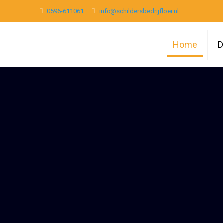
0596-611061
info@schildersbedrijfloer.nl
Home
D