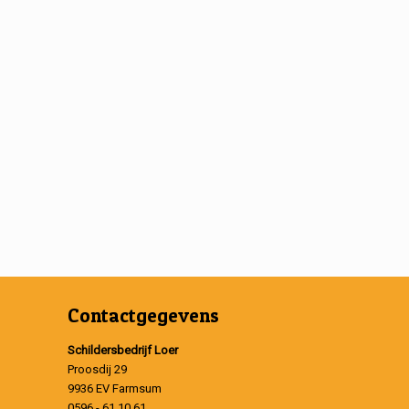
Contactgegevens
Schildersbedrijf Loer
Proosdij 29
9936 EV Farmsum
0596 - 61 10 61