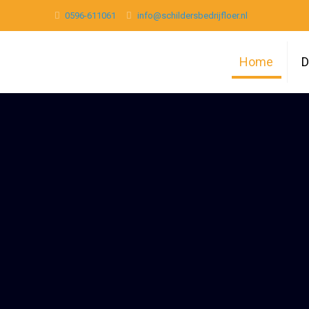
0596-611061
info@schildersbedrijfloer.nl
Home
D