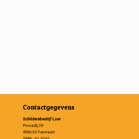
Contactgegevens
Schildersbedrijf Loer
Proosdij 29
9936 EV Farmsum
0596 - 61 10 61