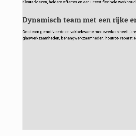
Kleuradviezen, heldere offertes en een uiterst flexibele werkhou
Dynamisch team met een rijke e
Ons team gemotiveerde en vakbekwame medewerkers heeft jarenlan
glaswerkzaamheden, behangwerkzaamheden, houtrot- reparaties