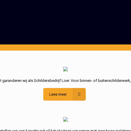
garanderen wij als Schildersbedrijf Loer. Voor binnen- of buitenschilderwerk
Lees meer
stellen van een kapotte ruit of het plaatsen van ramen met zeer hoge isolatiew