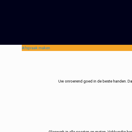
Afspraak maken
Uw onroerend goed in de beste handen. Dat 
Glaswerk in alle soorten en maten. Vakkundig her