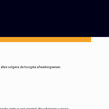
, alles volgens de hoogste afwerkingseisen.
aarde, niets is ons vreemd. We adviseren u graag.