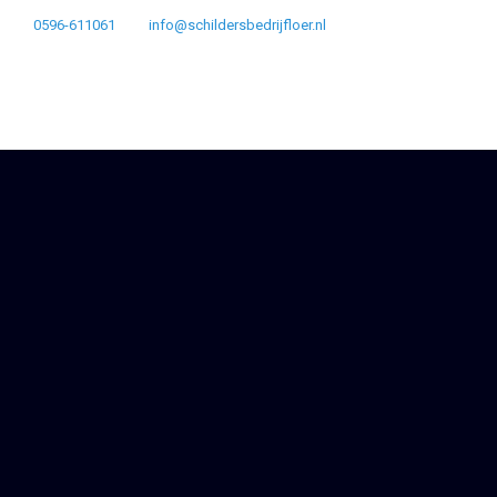
0596-611061
info@schildersbedrijfloer.nl