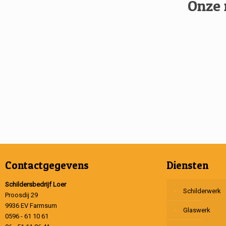
Onze 
Contactgegevens
Diensten
Schildersbedrijf Loer
Schilderwerk
Proosdij 29
9936 EV Farmsum
Glaswerk
0596 - 61 10 61