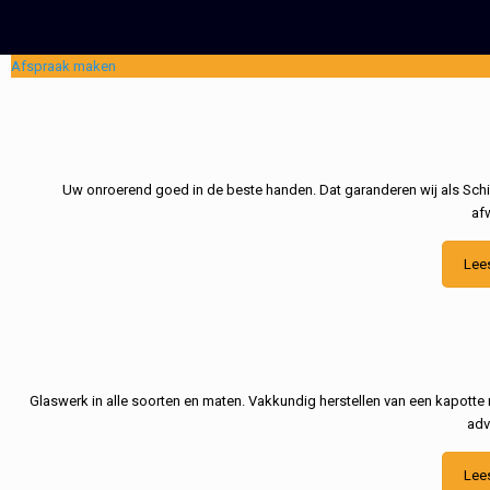
Afspraak maken
Uw onroerend goed in de beste handen. Dat garanderen wij als Schil
af
Lee
Glaswerk in alle soorten en maten. Vakkundig herstellen van een kapotte 
adv
Lee