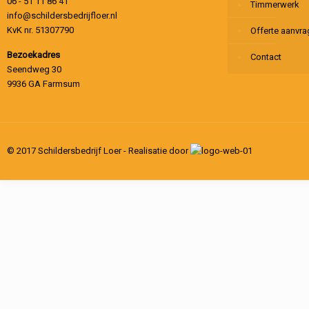
06 - 51 11 86 41
Timmerwerk
info@schildersbedrijfloer.nl
KvK nr. 51307790
Offerte aanvr
Bezoekadres
Contact
Seendweg 30
9936 GA Farmsum
© 2017 Schildersbedrijf Loer - Realisatie door