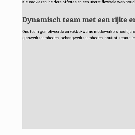
Kleuradviezen, heldere offertes en een uiterst flexibele werkhou
Dynamisch team met een rijke e
Ons team gemotiveerde en vakbekwame medewerkers heeft jarenlan
glaswerkzaamheden, behangwerkzaamheden, houtrot- reparaties