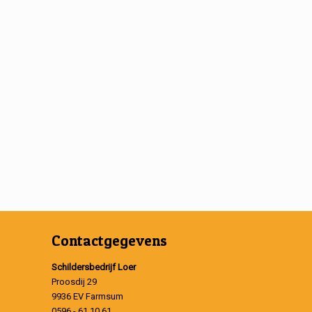
Contactgegevens
Schildersbedrijf Loer
Proosdij 29
9936 EV Farmsum
0596 - 61 10 61