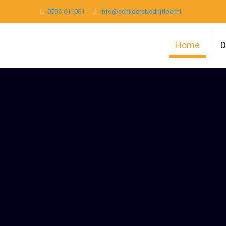
0596-611061
info@schildersbedrijfloer.nl
Home
D