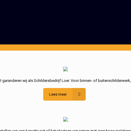
garanderen wij als Schildersbedrijf Loer. Voor binnen- of buitenschilderwerk
Lees meer
stellen van een kapotte ruit of het plaatsen van ramen met zeer hoge isolatiew