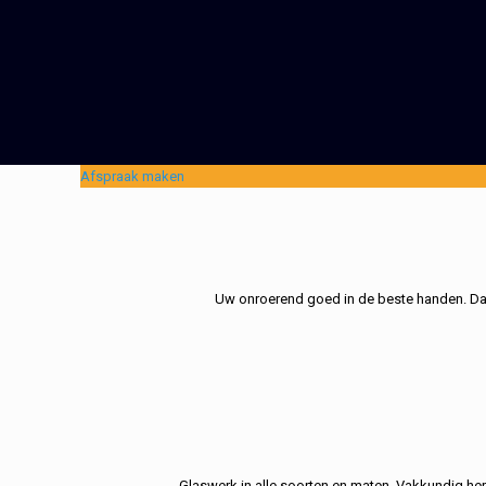
Afspraak maken
Uw onroerend goed in de beste handen. Dat 
Glaswerk in alle soorten en maten. Vakkundig her