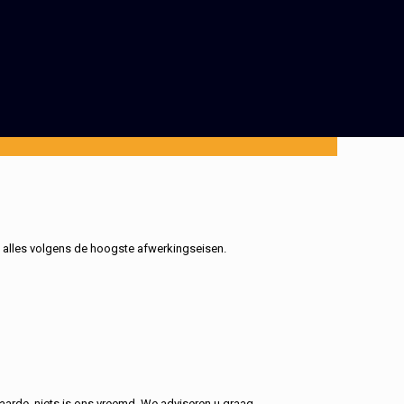
, alles volgens de hoogste afwerkingseisen.
aarde, niets is ons vreemd. We adviseren u graag.