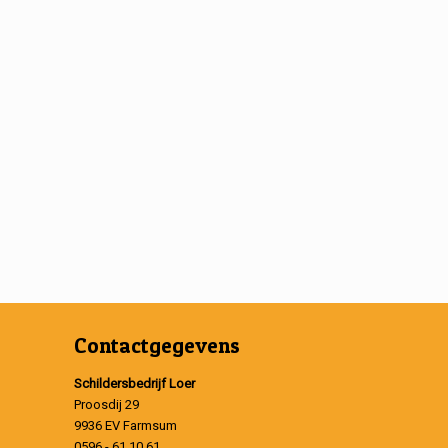
Contactgegevens
Schildersbedrijf Loer
Proosdij 29
9936 EV Farmsum
0596 - 61 10 61