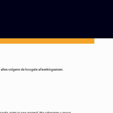
, alles volgens de hoogste afwerkingseisen.
aarde, niets is ons vreemd. We adviseren u graag.