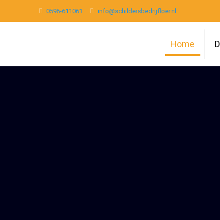
0596-611061
info@schildersbedrijfloer.nl
Home
D