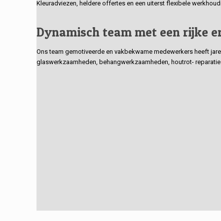
Kleuradviezen, heldere offertes en een uiterst flexibele werkhou
Dynamisch team met een rijke e
Ons team gemotiveerde en vakbekwame medewerkers heeft jarenlan
glaswerkzaamheden, behangwerkzaamheden, houtrot- reparaties