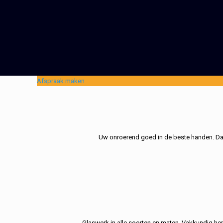
Afspraak maken
Uw onroerend goed in de beste handen. Dat 
Glaswerk in alle soorten en maten. Vakkundig her