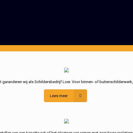
garanderen wij als Schildersbedrijf Loer. Voor binnen- of buitenschilderwerk
Lees meer
stellen van een kapotte ruit of het plaatsen van ramen met zeer hoge isolatiew