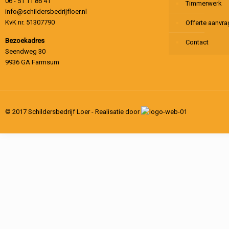
06 - 51 11 86 41
Timmerwerk
info@schildersbedrijfloer.nl
KvK nr. 51307790
Offerte aanvr
Bezoekadres
Contact
Seendweg 30
9936 GA Farmsum
© 2017 Schildersbedrijf Loer - Realisatie door