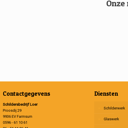
Onze 
Contactgegevens
Diensten
Schildersbedrijf Loer
Schilderwerk
Proosdij 29
9936 EV Farmsum
Glaswerk
0596 - 61 10 61