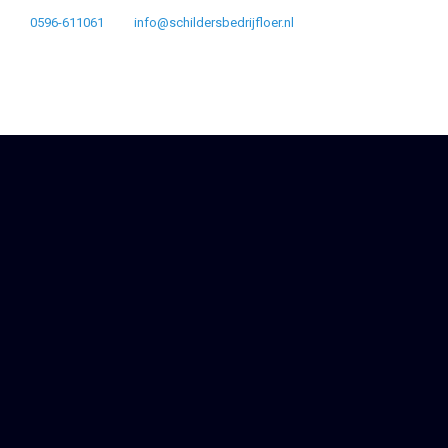
0596-611061
info@schildersbedrijfloer.nl