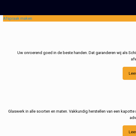
Afspraak maken
Uw onroerend goed in de beste handen. Dat garanderen wij als Schil
af
Lee
Glaswerk in alle soorten en maten. Vakkundig herstellen van een kapotte 
adv
Lee