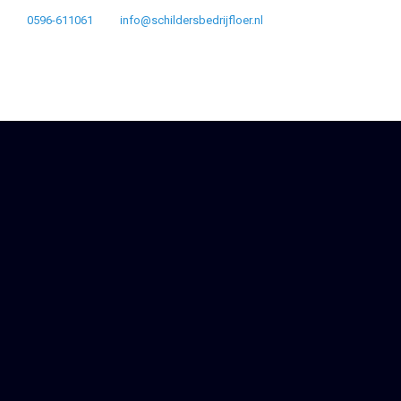
0596-611061
info@schildersbedrijfloer.nl