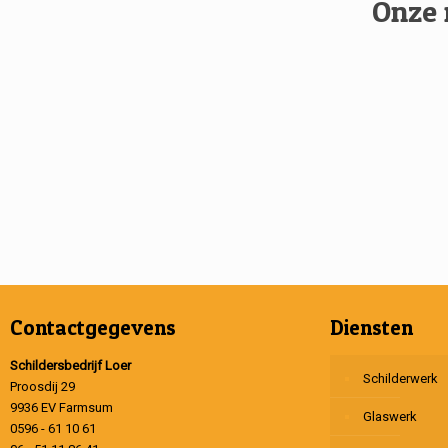
Onze 
Contactgegevens
Diensten
Schildersbedrijf Loer
Schilderwerk
Proosdij 29
9936 EV Farmsum
Glaswerk
0596 - 61 10 61