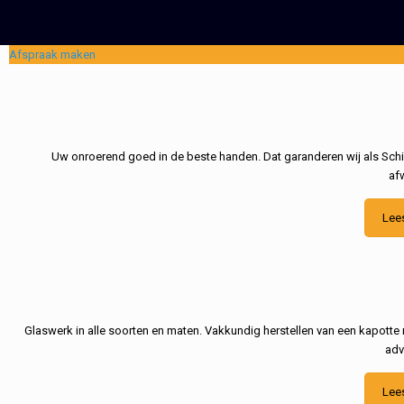
Afspraak maken
Uw onroerend goed in de beste handen. Dat garanderen wij als Schil
af
Lee
Glaswerk in alle soorten en maten. Vakkundig herstellen van een kapotte 
adv
Lee