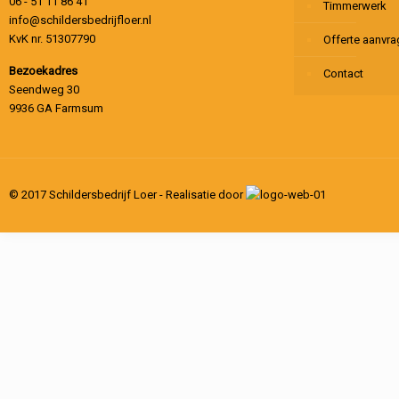
06 - 51 11 86 41
Timmerwerk
info@schildersbedrijfloer.nl
KvK nr. 51307790
Offerte aanvr
Bezoekadres
Contact
Seendweg 30
9936 GA Farmsum
© 2017 Schildersbedrijf Loer - Realisatie door