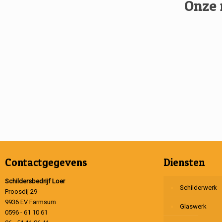
Onze 
Contactgegevens
Diensten
Schildersbedrijf Loer
Schilderwerk
Proosdij 29
9936 EV Farmsum
Glaswerk
0596 - 61 10 61