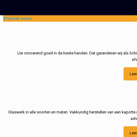
Afspraak maken
Uw onroerend goed in de beste handen. Dat garanderen wij als Schil
af
Lee
Glaswerk in alle soorten en maten. Vakkundig herstellen van een kapotte 
adv
Lee