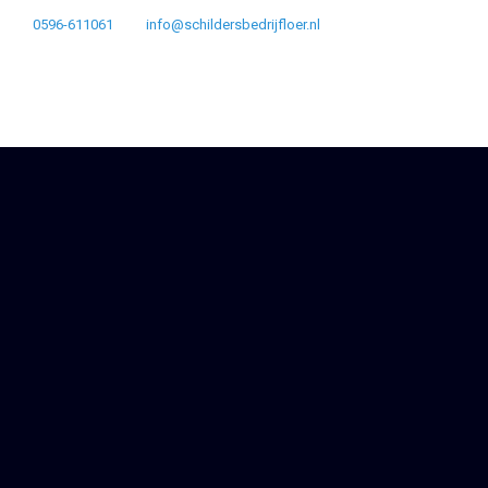
0596-611061
info@schildersbedrijfloer.nl