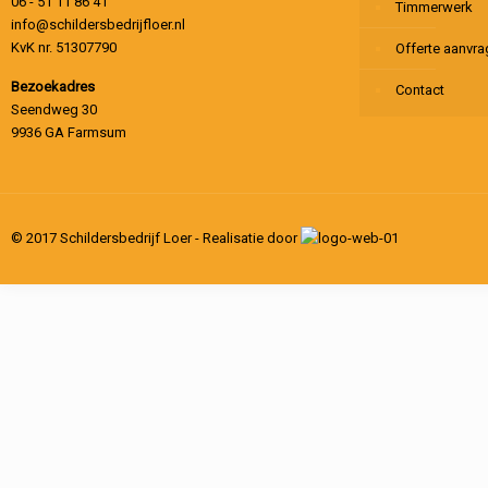
06 - 51 11 86 41
Timmerwerk
info@schildersbedrijfloer.nl
KvK nr. 51307790
Offerte aanvr
Bezoekadres
Contact
Seendweg 30
9936 GA Farmsum
© 2017 Schildersbedrijf Loer - Realisatie door