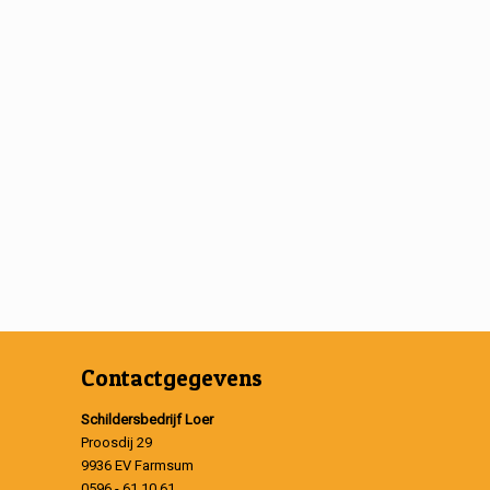
Contactgegevens
Schildersbedrijf Loer
Proosdij 29
9936 EV Farmsum
0596 - 61 10 61