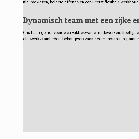
Kleuradviezen, heldere offertes en een uiterst flexibele werkhou
Dynamisch team met een rijke e
Ons team gemotiveerde en vakbekwame medewerkers heeft jarenlan
glaswerkzaamheden, behangwerkzaamheden, houtrot- reparaties