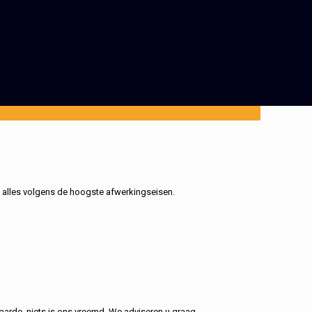
, alles volgens de hoogste afwerkingseisen.
aarde, niets is ons vreemd. We adviseren u graag.