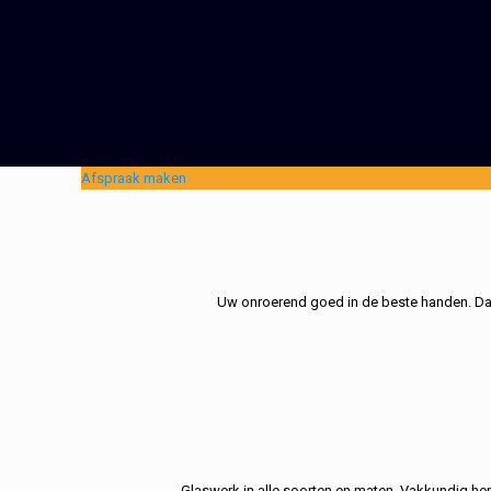
Afspraak maken
Uw onroerend goed in de beste handen. Dat 
Glaswerk in alle soorten en maten. Vakkundig her