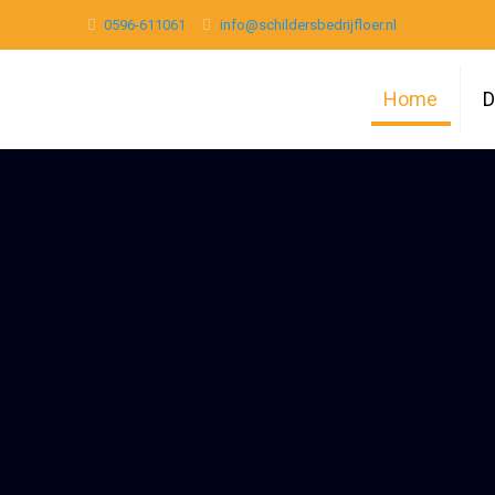
0596-611061
info@schildersbedrijfloer.nl
Home
D