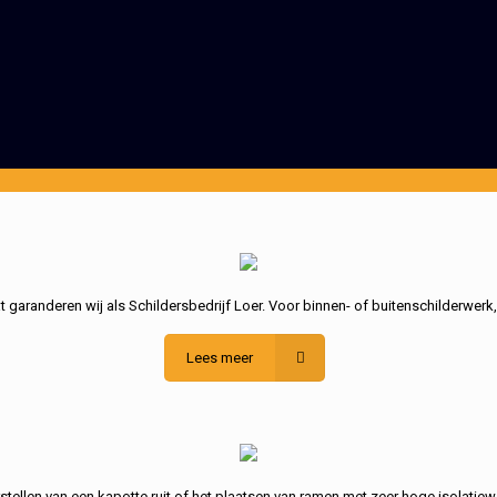
garanderen wij als Schildersbedrijf Loer. Voor binnen- of buitenschilderwerk
Lees meer
stellen van een kapotte ruit of het plaatsen van ramen met zeer hoge isolatiew