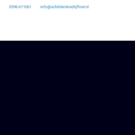
0596-611061
info@schildersbedrijfloer.nl