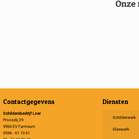
Onze 
Contactgegevens
Diensten
Schildersbedrijf Loer
Schilderwerk
Proosdij 29
9936 EV Farmsum
Glaswerk
0596 - 61 10 61