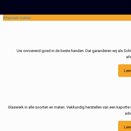
Afspraak maken
Uw onroerend goed in de beste handen. Dat garanderen wij als Schil
af
Lee
Glaswerk in alle soorten en maten. Vakkundig herstellen van een kapotte 
adv
Lee