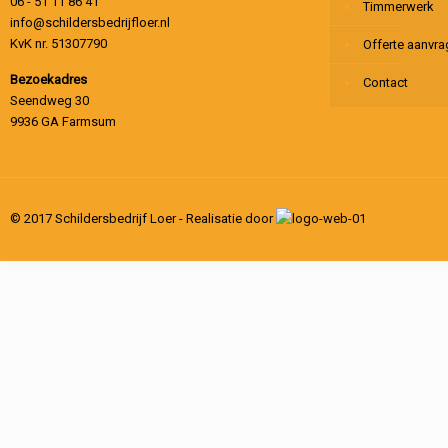
06 - 51 11 86 41
Timmerwerk
info@schildersbedrijfloer.nl
KvK nr. 51307790
Offerte aanvr
Bezoekadres
Contact
Seendweg 30
9936 GA Farmsum
© 2017 Schildersbedrijf Loer - Realisatie door