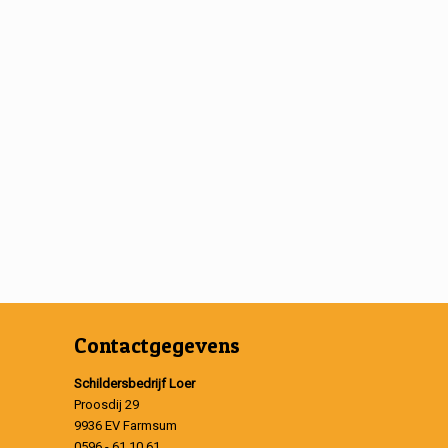
Contactgegevens
Schildersbedrijf Loer
Proosdij 29
9936 EV Farmsum
0596 - 61 10 61