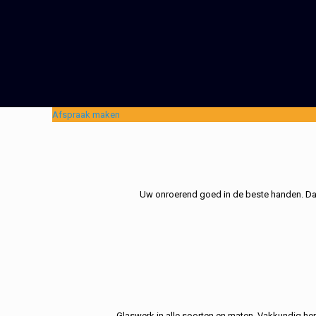
Afspraak maken
Uw onroerend goed in de beste handen. Dat 
Glaswerk in alle soorten en maten. Vakkundig her