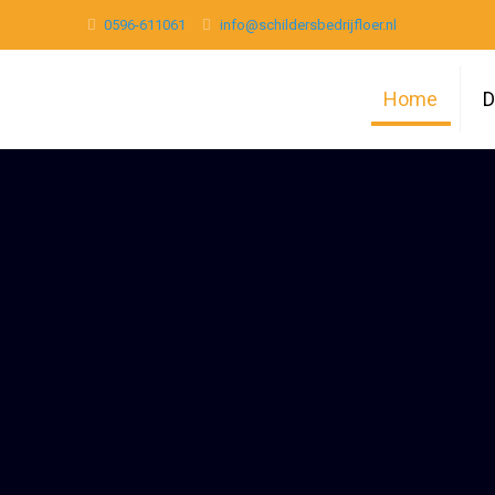
0596-611061
info@schildersbedrijfloer.nl
Home
D