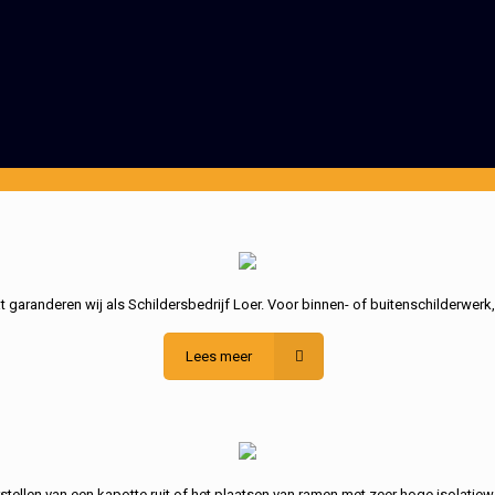
garanderen wij als Schildersbedrijf Loer. Voor binnen- of buitenschilderwerk
Lees meer
stellen van een kapotte ruit of het plaatsen van ramen met zeer hoge isolatiew