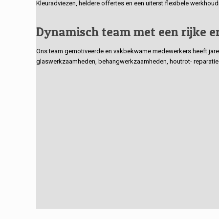
Kleuradviezen, heldere offertes en een uiterst flexibele werkhou
Dynamisch team met een rijke e
Ons team gemotiveerde en vakbekwame medewerkers heeft jarenlan
glaswerkzaamheden, behangwerkzaamheden, houtrot- reparaties