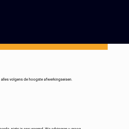
, alles volgens de hoogste afwerkingseisen.
aarde, niets is ons vreemd. We adviseren u graag.