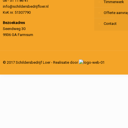
06 - 51 11 86 41
Timmerwerk
info@schildersbedrijfloer.nl
KvK nr. 51307790
Offerte aanvr
Bezoekadres
Contact
Seendweg 30
9936 GA Farmsum
© 2017 Schildersbedrijf Loer - Realisatie door