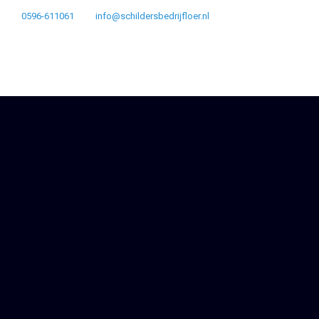
0596-611061
info@schildersbedrijfloer.nl