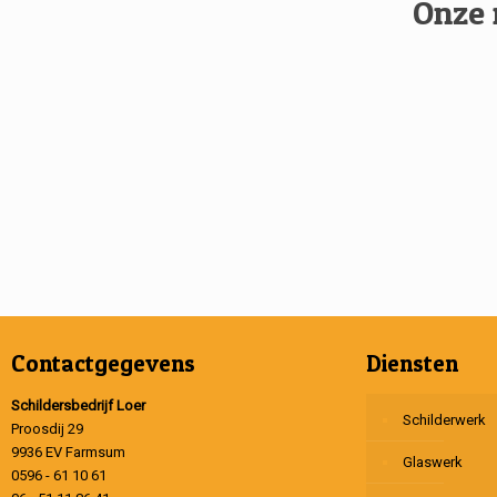
Onze 
Contactgegevens
Diensten
Schildersbedrijf Loer
Schilderwerk
Proosdij 29
9936 EV Farmsum
Glaswerk
0596 - 61 10 61