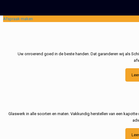
Afspraak maken
Uw onroerend goed in de beste handen. Dat garanderen wij als Schil
af
Lee
Glaswerk in alle soorten en maten. Vakkundig herstellen van een kapotte 
adv
Lee