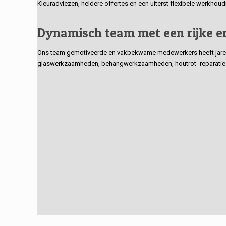
Kleuradviezen, heldere offertes en een uiterst flexibele werkhou
Dynamisch team met een rijke e
Ons team gemotiveerde en vakbekwame medewerkers heeft jarenlan
glaswerkzaamheden, behangwerkzaamheden, houtrot- reparaties