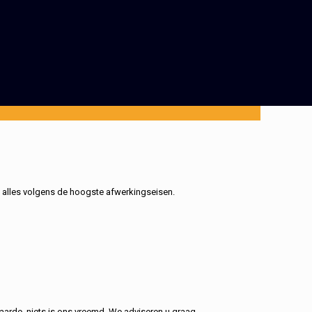
, alles volgens de hoogste afwerkingseisen.
aarde, niets is ons vreemd. We adviseren u graag.