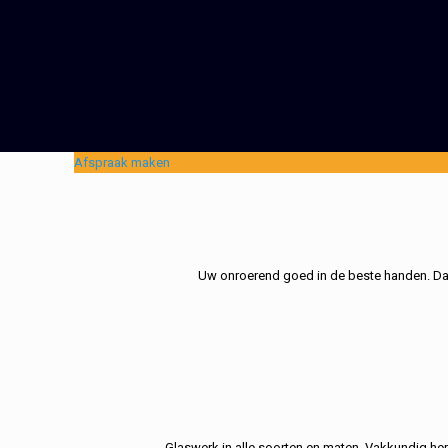
Afspraak maken
Uw onroerend goed in de beste handen. Dat 
Glaswerk in alle soorten en maten. Vakkundig her