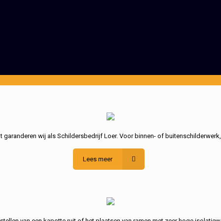
garanderen wij als Schildersbedrijf Loer. Voor binnen- of buitenschilderwerk
Lees meer
stellen van een kapotte ruit of het plaatsen van ramen met zeer hoge isolatiew