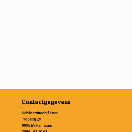
Contactgegevens
Schildersbedrijf Loer
Proosdij 29
9936 EV Farmsum
0596 - 61 10 61