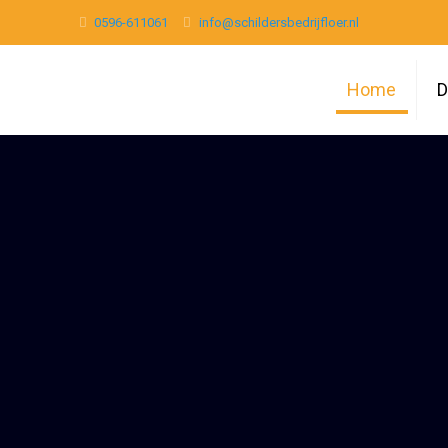
0596-611061
info@schildersbedrijfloer.nl
Home
D