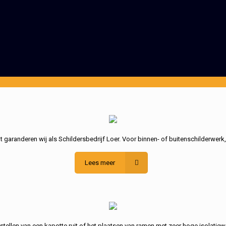
garanderen wij als Schildersbedrijf Loer. Voor binnen- of buitenschilderwerk
Lees meer
stellen van een kapotte ruit of het plaatsen van ramen met zeer hoge isolatiew