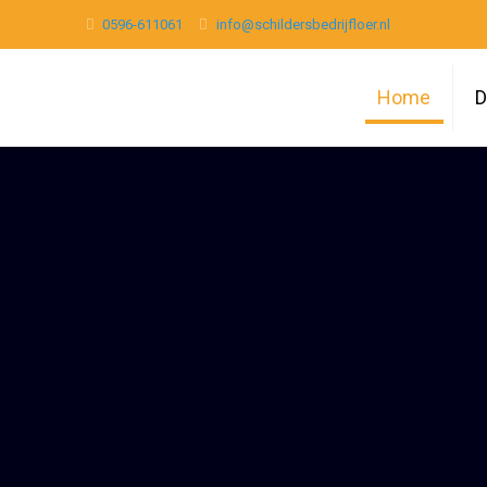
0596-611061
info@schildersbedrijfloer.nl
Home
D