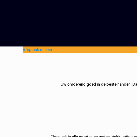
Afspraak maken
Uw onroerend goed in de beste handen. Dat 
Glaswerk in alle soorten en maten. Vakkundig her