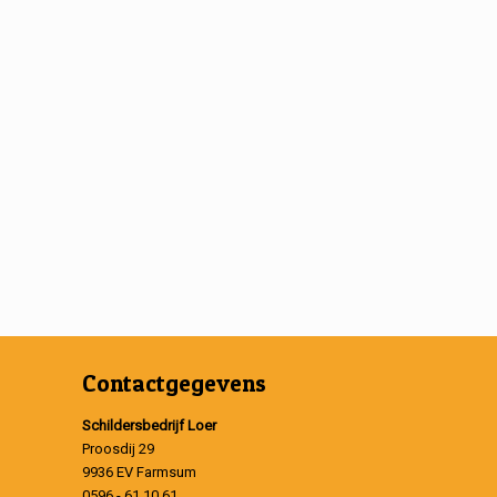
Contactgegevens
Schildersbedrijf Loer
Proosdij 29
9936 EV Farmsum
0596 - 61 10 61