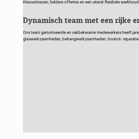
Kleuradviezen, heldere offertes en een uiterst flexibele werkhou
Dynamisch team met een rijke e
Ons team gemotiveerde en vakbekwame medewerkers heeft jarenlan
glaswerkzaamheden, behangwerkzaamheden, houtrot- reparaties