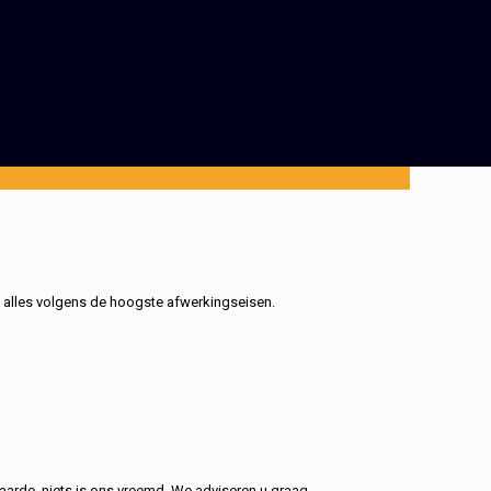
, alles volgens de hoogste afwerkingseisen.
aarde, niets is ons vreemd. We adviseren u graag.