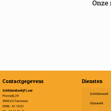
Onze 
Contactgegevens
Diensten
Schildersbedrijf Loer
Schilderwerk
Proosdij 29
9936 EV Farmsum
Glaswerk
0596 - 61 10 61