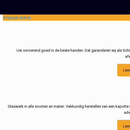
Afspraak maken
Uw onroerend goed in de beste handen. Dat garanderen wij als Schil
af
Lee
Glaswerk in alle soorten en maten. Vakkundig herstellen van een kapotte 
adv
Lee