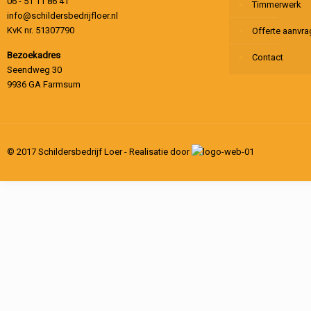
06 - 51 11 86 41
Timmerwerk
info@schildersbedrijfloer.nl
KvK nr. 51307790
Offerte aanvr
Bezoekadres
Contact
Seendweg 30
9936 GA Farmsum
© 2017 Schildersbedrijf Loer - Realisatie door