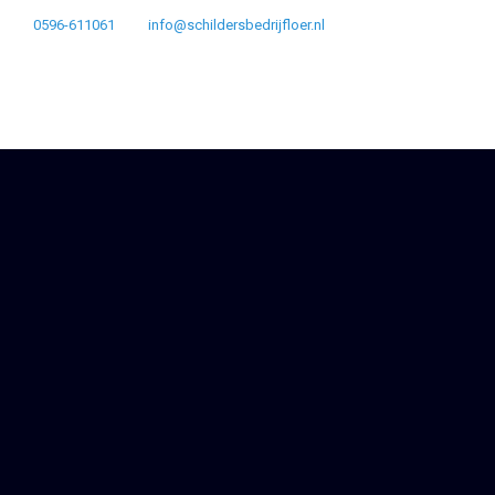
0596-611061
info@schildersbedrijfloer.nl