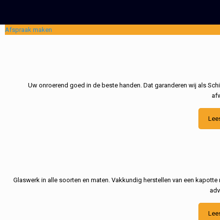
Afspraak maken
Uw onroerend goed in de beste handen. Dat garanderen wij als Schil
af
Lee
Glaswerk in alle soorten en maten. Vakkundig herstellen van een kapotte 
adv
Lee