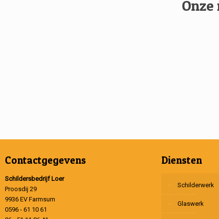
Onze 
Contactgegevens
Diensten
Schildersbedrijf Loer
Schilderwerk
Proosdij 29
9936 EV Farmsum
Glaswerk
0596 - 61 10 61