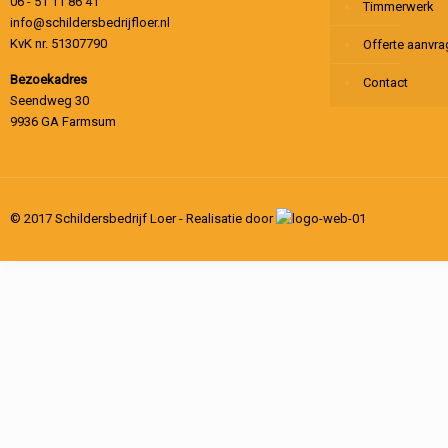
06 - 51 11 86 41
Timmerwerk
info@schildersbedrijfloer.nl
KvK nr. 51307790
Offerte aanvr
Bezoekadres
Contact
Seendweg 30
9936 GA Farmsum
© 2017 Schildersbedrijf Loer - Realisatie door