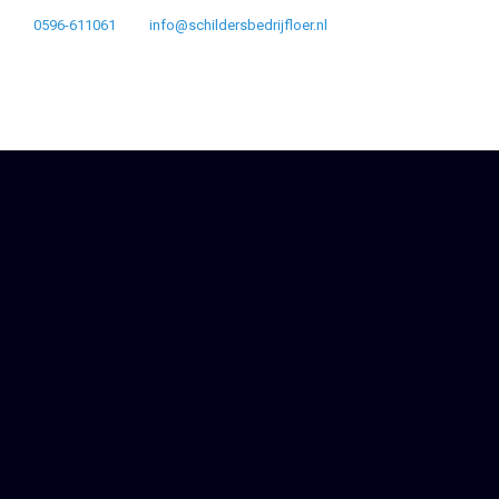
0596-611061
info@schildersbedrijfloer.nl