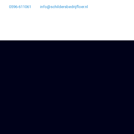
0596-611061
info@schildersbedrijfloer.nl