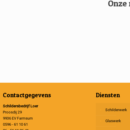
Onze 
Contactgegevens
Diensten
Schildersbedrijf Loer
Schilderwerk
Proosdij 29
9936 EV Farmsum
Glaswerk
0596 - 61 10 61