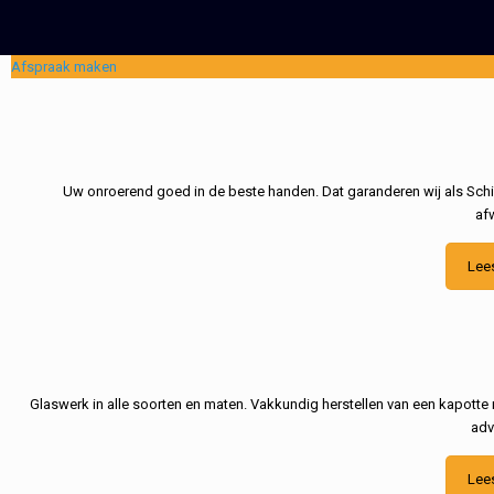
Afspraak maken
Uw onroerend goed in de beste handen. Dat garanderen wij als Schil
af
Lee
Glaswerk in alle soorten en maten. Vakkundig herstellen van een kapotte 
adv
Lee