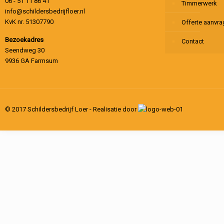
06 - 51 11 86 41
Timmerwerk
info@schildersbedrijfloer.nl
KvK nr. 51307790
Offerte aanvr
Bezoekadres
Contact
Seendweg 30
9936 GA Farmsum
© 2017 Schildersbedrijf Loer - Realisatie door