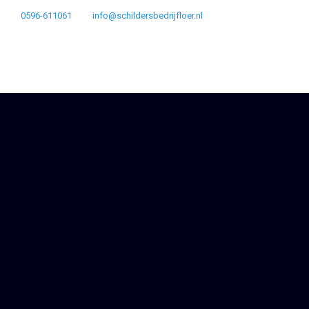
0596-611061
info@schildersbedrijfloer.nl