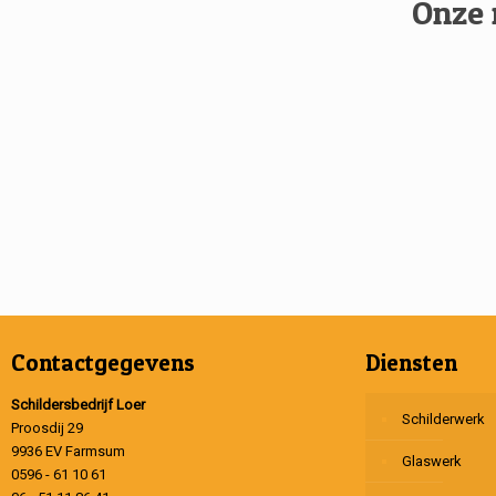
Onze 
Contactgegevens
Diensten
Schildersbedrijf Loer
Schilderwerk
Proosdij 29
9936 EV Farmsum
Glaswerk
0596 - 61 10 61