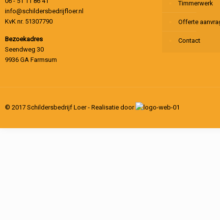
06 - 51 11 86 41
Timmerwerk
info@schildersbedrijfloer.nl
KvK nr. 51307790
Offerte aanvr
Bezoekadres
Contact
Seendweg 30
9936 GA Farmsum
© 2017 Schildersbedrijf Loer - Realisatie door