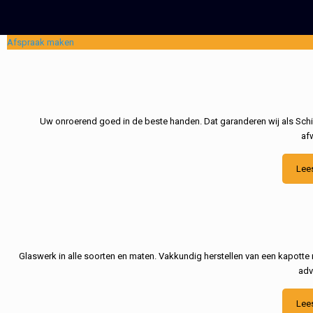
Afspraak maken
Uw onroerend goed in de beste handen. Dat garanderen wij als Schil
af
Lee
Glaswerk in alle soorten en maten. Vakkundig herstellen van een kapotte 
adv
Lee