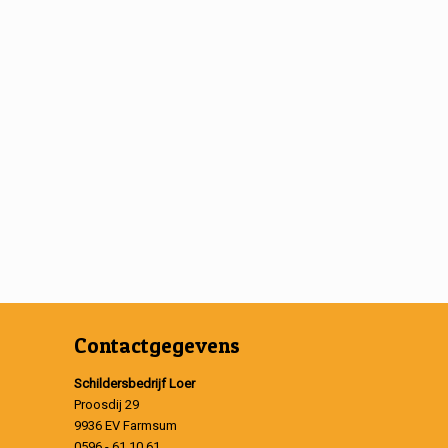
Contactgegevens
Schildersbedrijf Loer
Proosdij 29
9936 EV Farmsum
0596 - 61 10 61