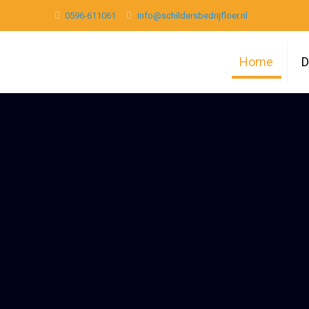
0596-611061
info@schildersbedrijfloer.nl
Home
D