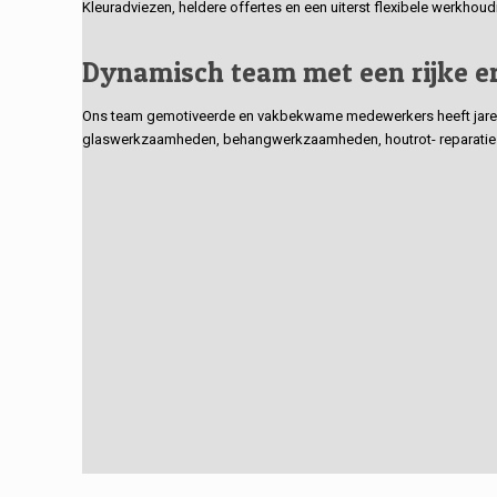
Kleuradviezen, heldere offertes en een uiterst flexibele werkhou
Dynamisch team met een rijke e
Ons team gemotiveerde en vakbekwame medewerkers heeft jarenlan
glaswerkzaamheden, behangwerkzaamheden, houtrot- reparaties