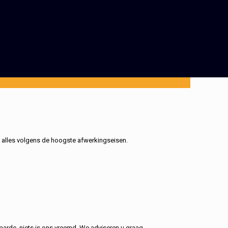
, alles volgens de hoogste afwerkingseisen.
aarde, niets is ons vreemd. We adviseren u graag.