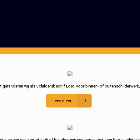
garanderen wij als Schildersbedrijf Loer. Voor binnen- of buitenschilderwerk
Lees meer
stellen van een kapotte ruit of het plaatsen van ramen met zeer hoge isolatiew