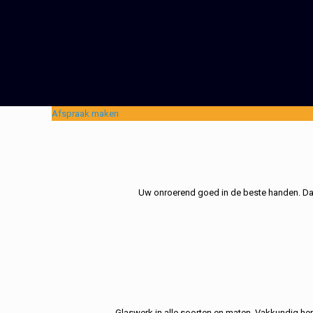
Afspraak maken
Uw onroerend goed in de beste handen. Dat 
Glaswerk in alle soorten en maten. Vakkundig her