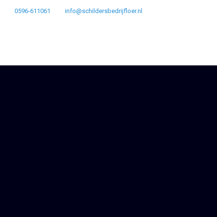
0596-611061
info@schildersbedrijfloer.nl