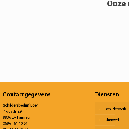
Onze 
Contactgegevens
Diensten
Schildersbedrijf Loer
Schilderwerk
Proosdij 29
9936 EV Farmsum
Glaswerk
0596 - 61 10 61