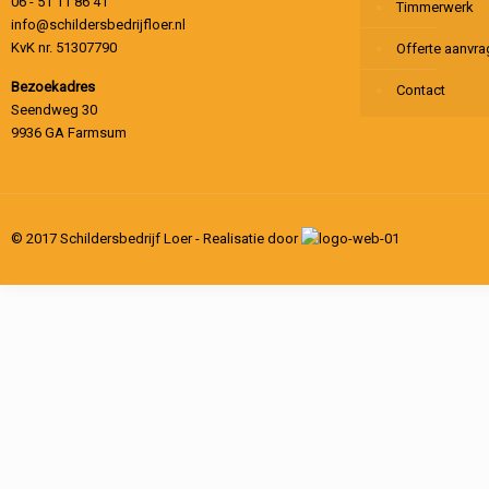
06 - 51 11 86 41
Timmerwerk
info@schildersbedrijfloer.nl
KvK nr. 51307790
Offerte aanvr
Bezoekadres
Contact
Seendweg 30
9936 GA Farmsum
© 2017 Schildersbedrijf Loer - Realisatie door