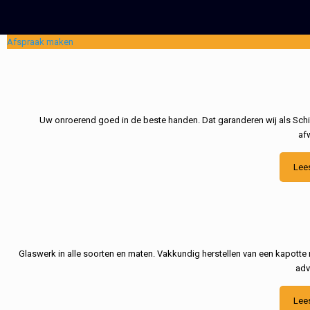
Afspraak maken
Uw onroerend goed in de beste handen. Dat garanderen wij als Schil
af
Lee
Glaswerk in alle soorten en maten. Vakkundig herstellen van een kapotte 
adv
Lee