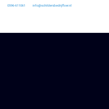
0596-611061
info@schildersbedrijfloer.nl