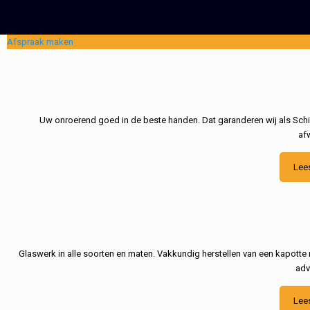
Afspraak maken
Uw onroerend goed in de beste handen. Dat garanderen wij als Schil
af
Lee
Glaswerk in alle soorten en maten. Vakkundig herstellen van een kapotte 
adv
Lee