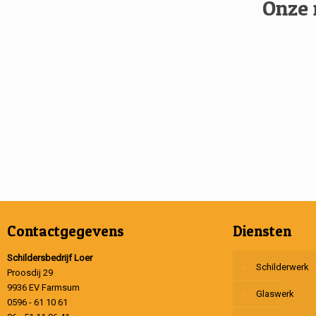
Onze 
Contactgegevens
Diensten
Schildersbedrijf Loer
Schilderwerk
Proosdij 29
9936 EV Farmsum
Glaswerk
0596 - 61 10 61