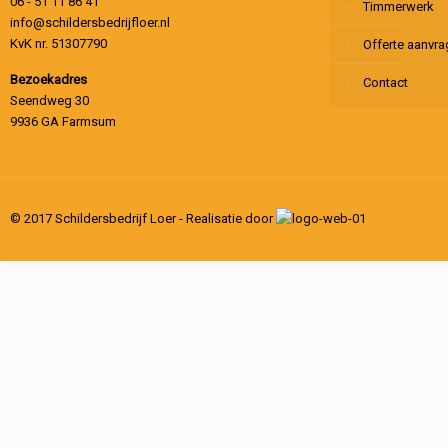
06 - 51 11 86 41
Timmerwerk
info@schildersbedrijfloer.nl
KvK nr. 51307790
Offerte aanvr
Bezoekadres
Contact
Seendweg 30
9936 GA Farmsum
© 2017 Schildersbedrijf Loer - Realisatie door