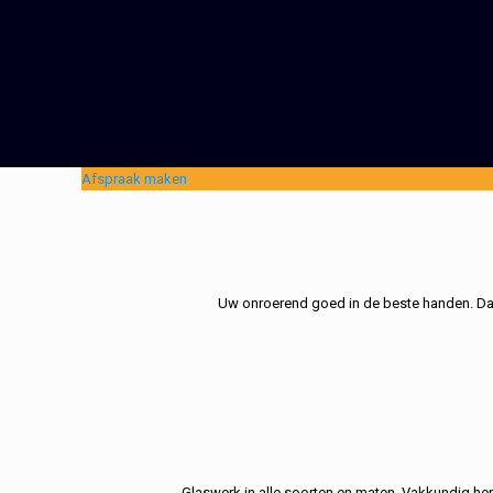
Afspraak maken
Uw onroerend goed in de beste handen. Dat 
Glaswerk in alle soorten en maten. Vakkundig her