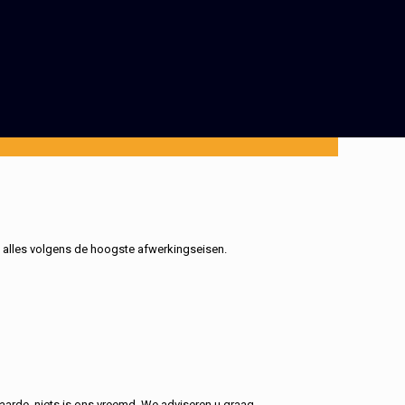
, alles volgens de hoogste afwerkingseisen.
aarde, niets is ons vreemd. We adviseren u graag.