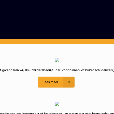
garanderen wij als Schildersbedrijf Loer. Voor binnen- of buitenschilderwerk
Lees meer
stellen van een kapotte ruit of het plaatsen van ramen met zeer hoge isolatiew