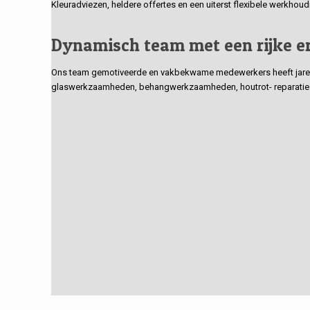
Kleuradviezen, heldere offertes en een uiterst flexibele werkhou
Dynamisch team met een rijke e
Ons team gemotiveerde en vakbekwame medewerkers heeft jarenlan
glaswerkzaamheden, behangwerkzaamheden, houtrot- reparaties