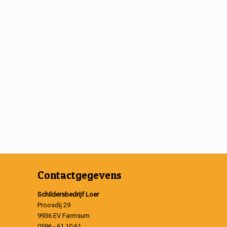
Contactgegevens
Schildersbedrijf Loer
Proosdij 29
9936 EV Farmsum
0596 - 61 10 61