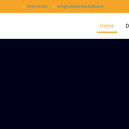
0596-611061
info@schildersbedrijfloer.nl
Home
D