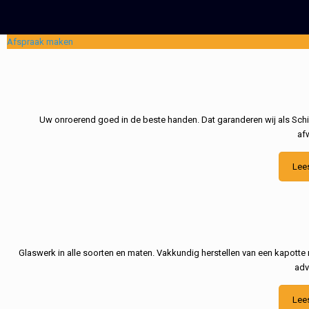
Afspraak maken
Uw onroerend goed in de beste handen. Dat garanderen wij als Schil
af
Lee
Glaswerk in alle soorten en maten. Vakkundig herstellen van een kapotte 
adv
Lee