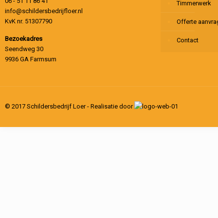
06 - 51 11 86 41
Timmerwerk
info@schildersbedrijfloer.nl
KvK nr. 51307790
Offerte aanvr
Bezoekadres
Contact
Seendweg 30
9936 GA Farmsum
© 2017 Schildersbedrijf Loer - Realisatie door