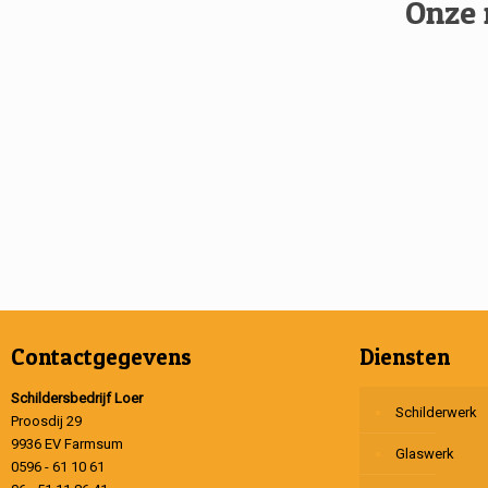
Onze 
Contactgegevens
Diensten
Schildersbedrijf Loer
Schilderwerk
Proosdij 29
9936 EV Farmsum
Glaswerk
0596 - 61 10 61