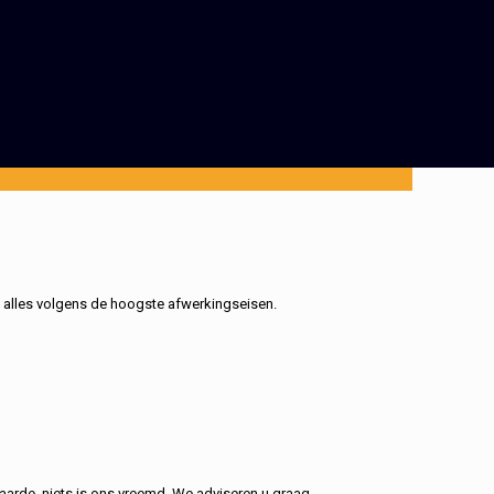
, alles volgens de hoogste afwerkingseisen.
aarde, niets is ons vreemd. We adviseren u graag.