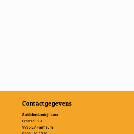
Contactgegevens
Schildersbedrijf Loer
Proosdij 29
9936 EV Farmsum
0596 - 61 10 61