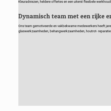
Kleuradviezen, heldere offertes en een uiterst flexibele werkhou
Dynamisch team met een rijke e
Ons team gemotiveerde en vakbekwame medewerkers heeft jarenlan
glaswerkzaamheden, behangwerkzaamheden, houtrot- reparaties