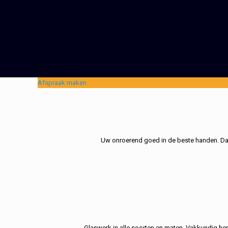
Afspraak maken
Uw onroerend goed in de beste handen. Dat 
Glaswerk in alle soorten en maten. Vakkundig her