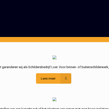
garanderen wij als Schildersbedrijf Loer. Voor binnen- of buitenschilderwerk
Lees meer
stellen van een kapotte ruit of het plaatsen van ramen met zeer hoge isolatiew