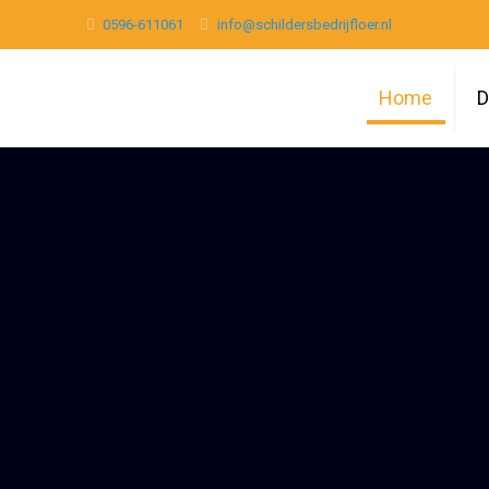
0596-611061
info@schildersbedrijfloer.nl
Home
D