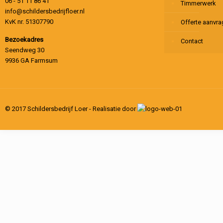
06 - 51 11 86 41
Timmerwerk
info@schildersbedrijfloer.nl
KvK nr. 51307790
Offerte aanvr
Bezoekadres
Contact
Seendweg 30
9936 GA Farmsum
© 2017 Schildersbedrijf Loer - Realisatie door