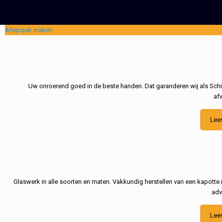
Afspraak maken
Uw onroerend goed in de beste handen. Dat garanderen wij als Schil
af
Lee
Glaswerk in alle soorten en maten. Vakkundig herstellen van een kapotte 
adv
Lee