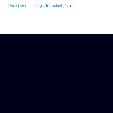
0596-611061
info@schildersbedrijfloer.nl