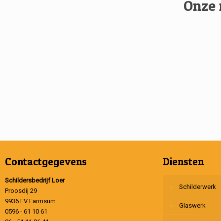
Onze 
Contactgegevens
Diensten
Schildersbedrijf Loer
Schilderwerk
Proosdij 29
9936 EV Farmsum
Glaswerk
0596 - 61 10 61