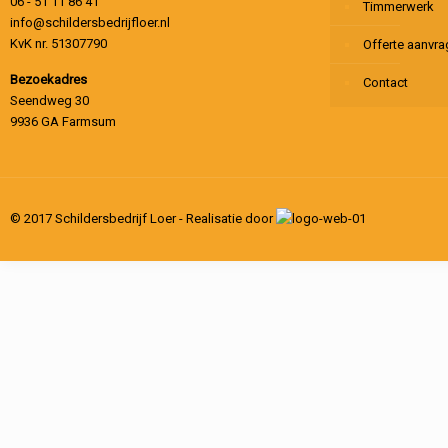
06 - 51 11 86 41
Timmerwerk
info@schildersbedrijfloer.nl
KvK nr. 51307790
Offerte aanvr
Bezoekadres
Contact
Seendweg 30
9936 GA Farmsum
© 2017 Schildersbedrijf Loer - Realisatie door