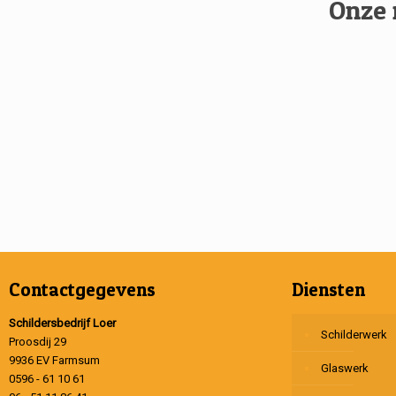
Onze 
Contactgegevens
Diensten
Schildersbedrijf Loer
Schilderwerk
Proosdij 29
9936 EV Farmsum
Glaswerk
0596 - 61 10 61