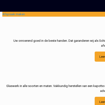
Afspraak maken
Uw onroerend goed in de beste handen. Dat garanderen wij als Schil
af
Lee
Glaswerk in alle soorten en maten. Vakkundig herstellen van een kapotte 
adv
Lee