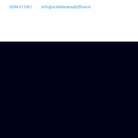
0596-611061
info@schildersbedrijfloer.nl