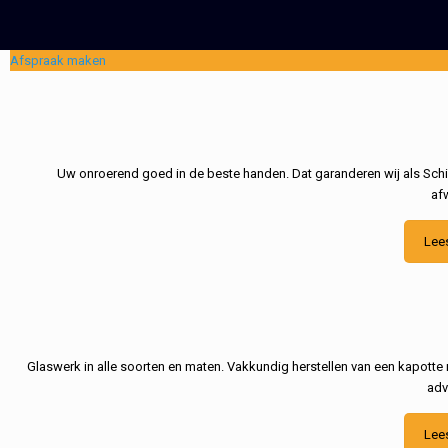
Afspraak maken
Uw onroerend goed in de beste handen. Dat garanderen wij als Schil
af
Lee
Glaswerk in alle soorten en maten. Vakkundig herstellen van een kapotte 
adv
Lee