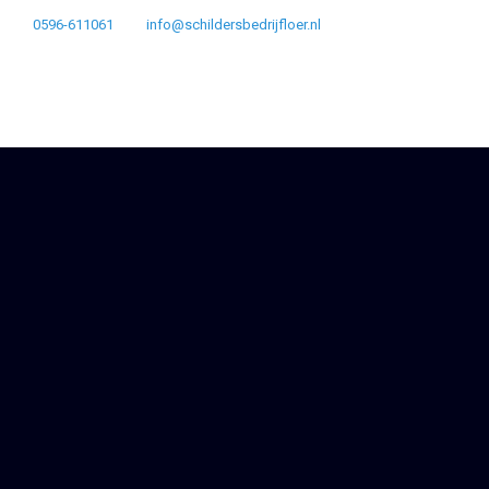
0596-611061
info@schildersbedrijfloer.nl