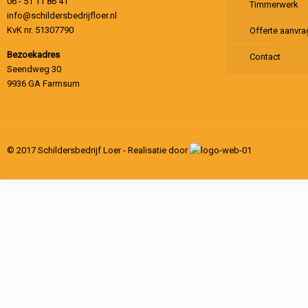
06 - 51 11 86 41
Timmerwerk
info@schildersbedrijfloer.nl
KvK nr. 51307790
Offerte aanvr
Bezoekadres
Contact
Seendweg 30
9936 GA Farmsum
© 2017 Schildersbedrijf Loer - Realisatie door