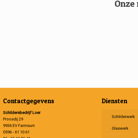
Onze 
Contactgegevens
Diensten
Schildersbedrijf Loer
Schilderwerk
Proosdij 29
9936 EV Farmsum
Glaswerk
0596 - 61 10 61