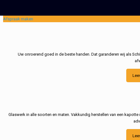
Afspraak maken
Uw onroerend goed in de beste handen. Dat garanderen wij als Schil
af
Lee
Glaswerk in alle soorten en maten. Vakkundig herstellen van een kapotte 
adv
Lee