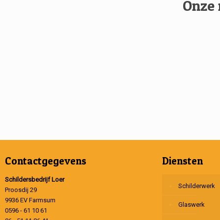
Onze 
Contactgegevens
Diensten
Schildersbedrijf Loer
Schilderwerk
Proosdij 29
9936 EV Farmsum
Glaswerk
0596 - 61 10 61