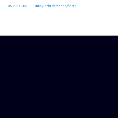
0596-611061
info@schildersbedrijfloer.nl