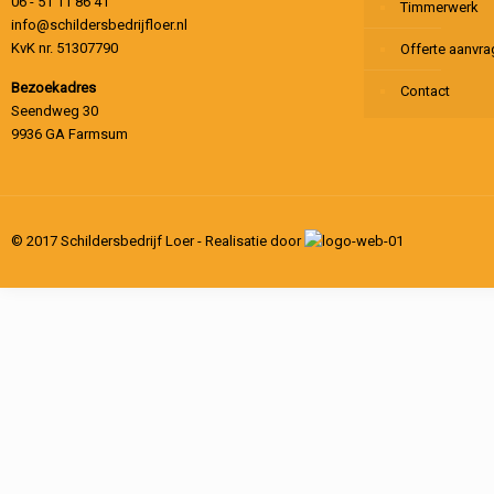
06 - 51 11 86 41
Timmerwerk
info@schildersbedrijfloer.nl
KvK nr. 51307790
Offerte aanvr
Bezoekadres
Contact
Seendweg 30
9936 GA Farmsum
© 2017 Schildersbedrijf Loer - Realisatie door