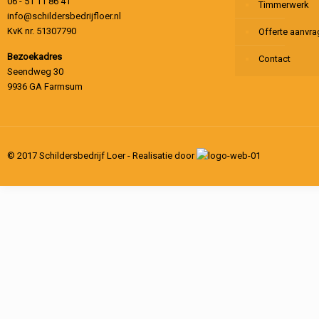
06 - 51 11 86 41
Timmerwerk
info@schildersbedrijfloer.nl
KvK nr. 51307790
Offerte aanvr
Bezoekadres
Contact
Seendweg 30
9936 GA Farmsum
© 2017 Schildersbedrijf Loer - Realisatie door