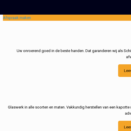
Afspraak maken
Uw onroerend goed in de beste handen. Dat garanderen wij als Schil
af
Lee
Glaswerk in alle soorten en maten. Vakkundig herstellen van een kapotte 
adv
Lee