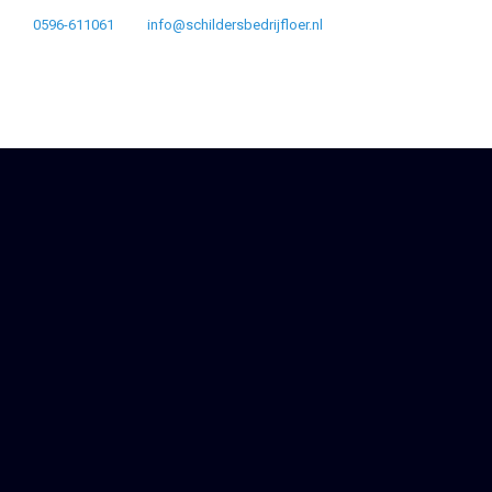
0596-611061
info@schildersbedrijfloer.nl