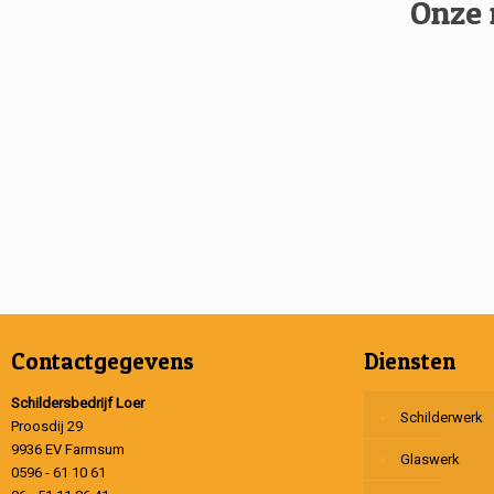
Onze 
Contactgegevens
Diensten
Schildersbedrijf Loer
Schilderwerk
Proosdij 29
9936 EV Farmsum
Glaswerk
0596 - 61 10 61