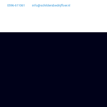
0596-611061
info@schildersbedrijfloer.nl