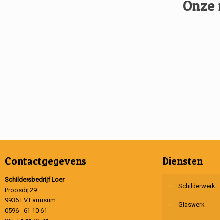
Onze 
Contactgegevens
Diensten
Schildersbedrijf Loer
Schilderwerk
Proosdij 29
9936 EV Farmsum
Glaswerk
0596 - 61 10 61