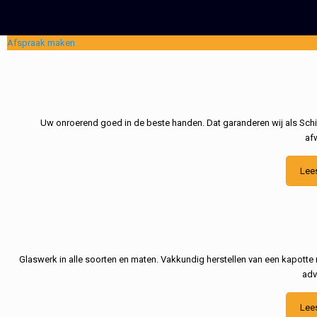
Afspraak maken
Uw onroerend goed in de beste handen. Dat garanderen wij als Schil
af
Lee
Glaswerk in alle soorten en maten. Vakkundig herstellen van een kapotte 
adv
Lee