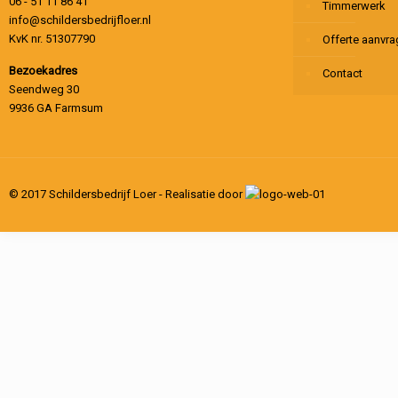
06 - 51 11 86 41
Timmerwerk
info@schildersbedrijfloer.nl
KvK nr. 51307790
Offerte aanvr
Bezoekadres
Contact
Seendweg 30
9936 GA Farmsum
© 2017 Schildersbedrijf Loer - Realisatie door